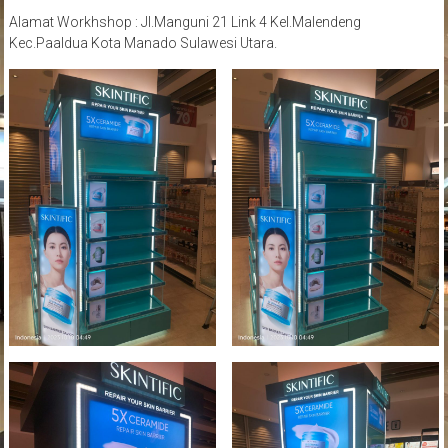
Alamat Workhshop : Jl.Manguni 21 Link 4 Kel.Malendeng
Kec.Paaldua Kota Manado Sulawesi Utara.