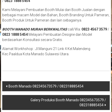
/
0823 1888 5454
Kami Melayani Pembuatan Booth Mulai dari Booth Jualan dengan
berbagai macam Model dan Bahan, Booth Branding Untuk Pameran,
Booth Produk Untuk Pameran dan lain sebagainya.
BOOTH MANADO MURAH BERKWALITAS
call/Wa:
0823 4567 3579
/
0823 1888 5454
Melayani Pembuatan Designe dan Model
berdasarkan Konsultasi secara Gratis.
Alamat Workhshop : Jl.Manguni 21 Link 4 Kel.Malendeng
Kec.Paaldua Kota Manado Sulawesi Utara.
Navigasi
Booth Manado 082345673579 / 082318885454
pos
Galery Produksi Booth Manado 082345673579 /
082318885454