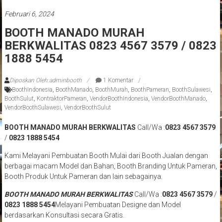
Februari 6, 2024
BOOTH MANADO MURAH
BERKWALITAS 0823 4567 3579 / 0823
1888 5454
Diposkan Oleh:adminbooth
1 Komentar
BoothIndonesia
,
BoothManado
,
BoothMurah
,
BoothPameran
,
BoothSulawesi
,
BoothSulut
,
KontraktorPameran
,
VendorBoothIndonesia
,
VendorBoothManado
,
VendorBoothSulawesi
,
VendorBoothSulut
BOOTH MANADO MURAH BERKWALITAS
Call/Wa :
0823 4567 3579
/
0823 1888 5454
Kami Melayani Pembuatan Booth Mulai dari Booth Jualan dengan
berbagai macam Model dan Bahan, Booth Branding Untuk Pameran,
Booth Produk Untuk Pameran dan lain sebagainya.
BOOTH MANADO MURAH BERKWALITAS
Call/Wa :
0823 4567 3579
/
0823 1888 5454
Melayani Pembuatan Designe dan Model
berdasarkan Konsultasi secara Gratis.